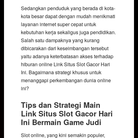
Sedangkan penduduk yang berada di kota-
kota besar dapat dengan mudah menikmati
layanan internet super cepat untuk
kebutuhan kerja sekaligus juga pendidikan.
Salah satu dampaknya yang kurang
dibicarakan dari keseimbangan tersebut
yaitu adanya keterbatasan akses terhadap
hiburan online Link Situs Slot Gacor Hari
Ini. Bagaimana strategi khusus untuk
menanggapi perkembangan dunia online
ini?
Tips dan Strategi Main
Link Situs Slot Gacor Hari
Ini Bermain Game Judi
Slot online, yang kini semakin populer,