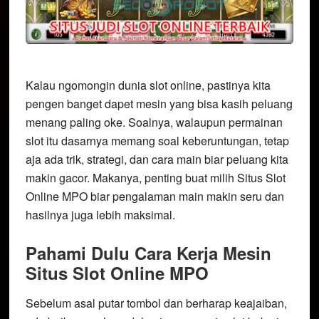
Kalau ngomongin dunia slot online, pastinya kita
pengen banget dapet mesin yang bisa kasih peluang
menang paling oke. Soalnya, walaupun permainan
slot itu dasarnya memang soal keberuntungan, tetap
aja ada trik, strategi, dan cara main biar peluang kita
makin gacor. Makanya, penting buat milih Situs Slot
Online MPO biar pengalaman main makin seru dan
hasilnya juga lebih maksimal.
Pahami Dulu Cara Kerja Mesin
Situs Slot Online MPO
Sebelum asal putar tombol dan berharap keajaiban,