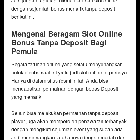
Jadi jangan ragu lagi nikmati taruhan slot online
dengan sejumlah bonus menarik tanpa deposit
berikut ini.
Mengenal Beragam Slot Online
Bonus Tanpa Deposit Bagi
Pemula
Segala taruhan online yang selalu menyenangkan
untuk dicoba saat ini yaitu judi slot online terpercaya.
Hanya di dalam situs resmi inilah Anda bisa
mendapatkan permainan dengan bebas Deposit
yang menarik.
Selain bisa melakukan permainan tanpa deposit
player juga akan memperoleh penawaran terbanyak
dengan mengikuti sejumlah event yang sudah ada.
Jadi memenangkan taruhannya dengan mudah dan