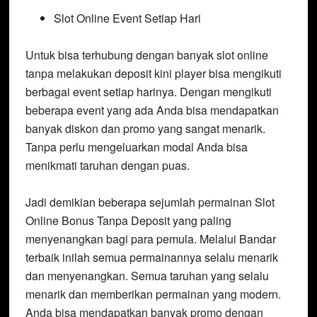
Slot Online Event Setiap Hari
Untuk bisa terhubung dengan banyak slot online
tanpa melakukan deposit kini player bisa mengikuti
berbagai event setiap harinya. Dengan mengikuti
beberapa event yang ada Anda bisa mendapatkan
banyak diskon dan promo yang sangat menarik.
Tanpa perlu mengeluarkan modal Anda bisa
menikmati taruhan dengan puas.
Jadi demikian beberapa sejumlah permainan Slot
Online Bonus Tanpa Deposit yang paling
menyenangkan bagi para pemula. Melalui Bandar
terbaik inilah semua permainannya selalu menarik
dan menyenangkan. Semua taruhan yang selalu
menarik dan memberikan permainan yang modern.
Anda bisa mendapatkan banyak promo dengan