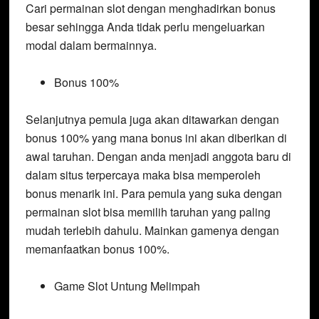
Cari permainan slot dengan menghadirkan bonus
besar sehingga Anda tidak perlu mengeluarkan
modal dalam bermainnya.
Bonus 100%
Selanjutnya pemula juga akan ditawarkan dengan
bonus 100% yang mana bonus ini akan diberikan di
awal taruhan. Dengan anda menjadi anggota baru di
dalam situs terpercaya maka bisa memperoleh
bonus menarik ini. Para pemula yang suka dengan
permainan slot bisa memilih taruhan yang paling
mudah terlebih dahulu. Mainkan gamenya dengan
memanfaatkan bonus 100%.
Game Slot Untung Melimpah