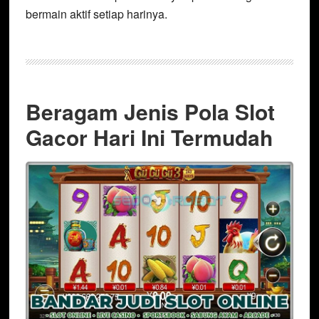
bermain aktif setiap harinya.
Beragam Jenis Pola Slot
Gacor Hari Ini Termudah