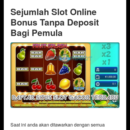
Sejumlah Slot Online
Bonus Tanpa Deposit
Bagi Pemula
Saat ini anda akan ditawarkan dengan semua