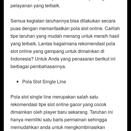
pelayanan yang terbaik.
Semua kegiatan taruhannya bisa dilakukan secara
puas dengan memanfaatkan pola slot online. Carilah
tipe taruhan yang mudah menang untuk meraih hasil
yang terbaik. Lantas bagaimana rekomendasi pola
slot online yang gampang untuk dimainkan di
Indonesia? Untuk Anda yang penasaran berikut ini
berbagai pembahasannya.
Pola Slot Single Line
Pola slot single line merupakan salah satu
rekomendasi tipe slot online gacor yang cocok
dimainkan oleh player baru sekarang. Taruhan ini
hanya memiliki satu baris permainan sehingga
memudahkan anda untuk mengkombinasikan