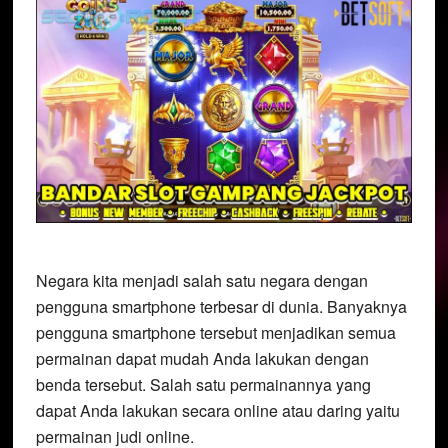
Negara kita menjadi salah satu negara dengan
pengguna smartphone terbesar di dunia. Banyaknya
pengguna smartphone tersebut menjadikan semua
permainan dapat mudah Anda lakukan dengan
benda tersebut.
Salah satu permainannya yang
dapat Anda lakukan secara online atau daring yaitu
permainan judi online.