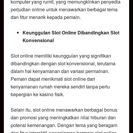
komputer yang rumit, yang memungkinkan penyedia
perjudian online untuk menawarkan berbagai tema
dan fitur menarik kepada pemain.
Keunggulan Slot Online Dibandingkan Slot
Konvensional
Slot online memiliki keunggulan yang signifikan
dibandingkan dengan slot konvensional, terutama
dalam hal kenyamanan dan variasi permainan.
Pemain dapat menikmati slot online dari
kenyamanan rumah mereka sendiri tanpa perlu
bepergian ke kasino fisik.
Selain itu, slot online menawarkan berbagai bonus
dan promosi yang meningkatkan nilai hiburan dan
potensi kemenangan. Dengan tema yang beragam
dan fitur interaktif, pengalaman bermain slot online