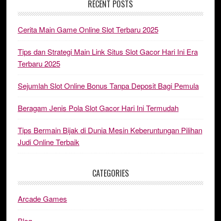
RECENT POSTS
Cerita Main Game Online Slot Terbaru 2025
Tips dan Strategi Main Link Situs Slot Gacor Hari Ini Era
Terbaru 2025
Sejumlah Slot Online Bonus Tanpa Deposit Bagi Pemula
Beragam Jenis Pola Slot Gacor Hari Ini Termudah
Tips Bermain Bijak di Dunia Mesin Keberuntungan Pilihan
Judi Online Terbaik
CATEGORIES
Arcade Games
Blog