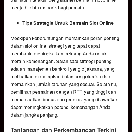
menjadi lebih menarik bagi pemain.
Tips Strategis Untuk Bermain Slot Online
Meskipun keberuntungan memainkan peran penting
dalam slot online, strategi yang tepat dapat
membantu meningkatkan peluang Anda untuk
meraih kemenangan. Salah satu strategi penting
adalah manajemen bankroll yang bijaksana, yang
melibatkan menetapkan batas pengeluaran dan
memainkan jumlah taruhan yang sesuai.
Selain itu,
pemilihan permainan dengan RTP yang tinggi dan
memanfaatkan bonus dan promosi yang ditawarkan
dapat meningkatkan potensi kemenangan Anda
dalam jangka panjang.
Tantangan dan Perkembangan Terkini