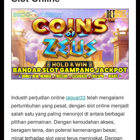
Industri perjudian online
jaguar33
telah mengalami
pertumbuhan yang pesat, dengan slot online menjadi
salah satu yang paling menonjol di antara berbagai
pilihan permainan. Dengan kemudahan akses,
beragam tema, dan potensi kemenangan besar,
minat terhadap slot yang terus meningkat.
Dengan