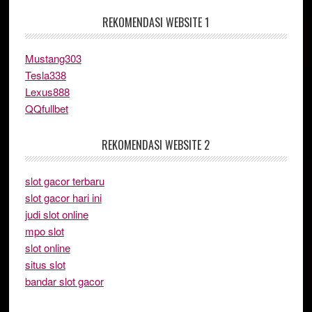
REKOMENDASI WEBSITE 1
Mustang303
Tesla338
Lexus888
QQfullbet
REKOMENDASI WEBSITE 2
slot gacor terbaru
slot gacor hari ini
judi slot online
mpo slot
slot online
situs slot
bandar slot gacor