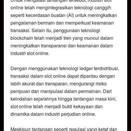
online telah mengintegrasikan teknologi canggih
seperti kecerdasan buatan (AI) untuk meningkatkan
pengalaman bermain dan memperkuat keamanan
transaksi.
Selain itu, penggunaan teknologi
blockchain telah menjadi tren yang muncul dalam
meningkatkan transparansi dan keamanan dalam
industri slot online.
Dengan menggunakan teknologi ledger terdistribusi,
transaksi dalam slot online dapat dipantau dengan
lebih akurat dan transparan, mengurangi risiko
penipuan dan manipulasi dalam permainan.
Dari
keindahan sejarahnya hingga tantangan masa kini,
slot online telah menjadi bukti kekayaan dan
dinamika dalam industri perjudian online.
Meskipun tantangan seperti regulasi yang ketat dan