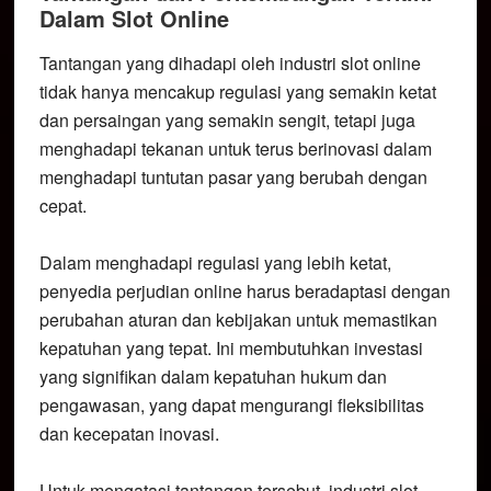
Dalam Slot Online
Tantangan yang dihadapi oleh industri slot online
tidak hanya mencakup regulasi yang semakin ketat
dan persaingan yang semakin sengit, tetapi juga
menghadapi tekanan untuk terus berinovasi dalam
menghadapi tuntutan pasar yang berubah dengan
cepat.
Dalam menghadapi regulasi yang lebih ketat,
penyedia perjudian online harus beradaptasi dengan
perubahan aturan dan kebijakan untuk memastikan
kepatuhan yang tepat. Ini membutuhkan investasi
yang signifikan dalam kepatuhan hukum dan
pengawasan, yang dapat mengurangi fleksibilitas
dan kecepatan inovasi.
Untuk mengatasi tantangan tersebut, industri slot