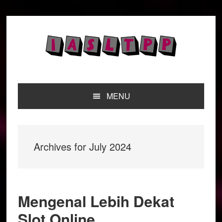
Skip
Skip
Skip
to
to
to
primary
main
primary
navigation
content
sidebar
MENU
Archives for July 2024
Mengenal Lebih Dekat
Slot Online