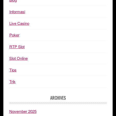
Informasi
Live Casino
Poker
RTP Slot
Slot Online
Tips
Trik
ARCHIVES
November 2025