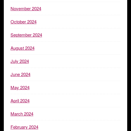
November 2024
October 2024
September 2024
August 2024
July 2024
June 2024
May 2024
April 2024
March 2024
February 2024