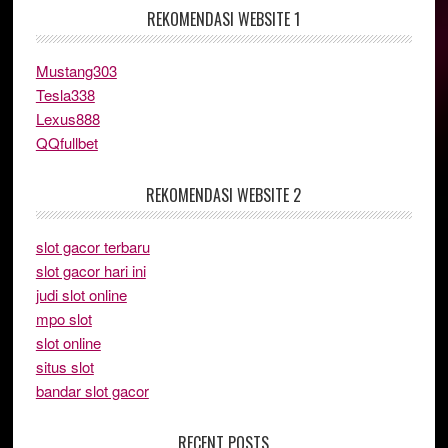
REKOMENDASI WEBSITE 1
Mustang303
Tesla338
Lexus888
QQfullbet
REKOMENDASI WEBSITE 2
slot gacor terbaru
slot gacor hari ini
judi slot online
mpo slot
slot online
situs slot
bandar slot gacor
RECENT POSTS