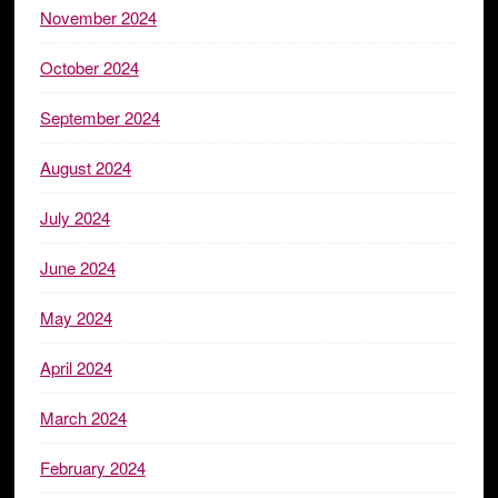
November 2024
October 2024
September 2024
August 2024
July 2024
June 2024
May 2024
April 2024
March 2024
February 2024