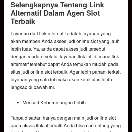
Selengkapnya Tentang Link
Alternatif Dalam Agen Slot
Terbaik
Layanan dari link alternatif adalah layanan yang
akan memberi Anda akses judi online slot yang jauh
lebih luas. Ya, anda dapat akses judi tersebut
dengan mudah melalui layanan link ini, di mana link
alternatif tersebut dapat Anda temukan mudah pada
situs judi online slot terbaik. Agar lebih paham terkait
layanan yang satu ini maka akan kami ulas lebih
lengkap di bawah ini.
Mencari Keberuntungan Lebih
Tanpa disadari hanya dengan main judi online slot
pada akses link alternatif Anda bisa cari untung yang