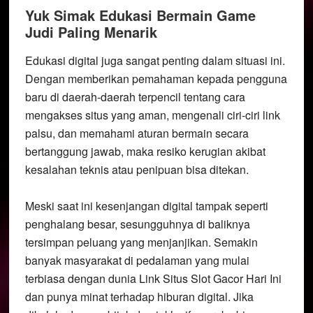
Yuk Simak Edukasi Bermain Game
Judi Paling Menarik
Edukasi digital juga sangat penting dalam situasi ini.
Dengan memberikan pemahaman kepada pengguna
baru di daerah-daerah terpencil tentang cara
mengakses situs yang aman, mengenali ciri-ciri link
palsu, dan memahami aturan bermain secara
bertanggung jawab, maka resiko kerugian akibat
kesalahan teknis atau penipuan bisa ditekan.
Meski saat ini kesenjangan digital tampak seperti
penghalang besar, sesungguhnya di baliknya
tersimpan peluang yang menjanjikan. Semakin
banyak masyarakat di pedalaman yang mulai
terbiasa dengan dunia Link Situs Slot Gacor Hari Ini
dan punya minat terhadap hiburan digital. Jika