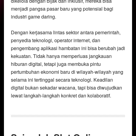
dikelola dengan bijak dan inklusif, mereka bisa
menjadi pangsa pasar baru yang potensial bagi
industri game daring.
Dengan kerjasama lintas sektor antara pemerintah,
penyedia teknologi, operator internet, dan
pengembang aplikasi hambatan ini bisa berubah jadi
kekuatan. Tidak hanya memperluas jangkauan
hiburan digital, tetapi juga membuka pintu
pertumbuhan ekonomi baru di wilayah-wilayah yang
selama ini tertinggal secara teknologi. Keadilan
digital bukan sekadar wacana, tapi bisa diwujudkan
lewat langkah-langkah konkret dan kolaboratif.