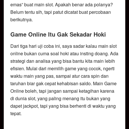
emas” buat main slot. Apakah benar ada polanya?
Belum tentu sih, tapi patut dicatat buat percobaan
berikutnya.
Game Online Itu Gak Sekadar Hoki
Dari tiga hari uji coba ini, saya sadar kalau main slot
online bukan cuma soal hoki atau insting doang. Ada
strategi dan analisa yang bisa bantu kita main lebih
efisien. Mulai dari memilih game yang cocok, ngerti
waktu main yang pas, sampai atur cara spin dan
taruhan biar gak cepat kehabisan saldo. Main Game
Online boleh, tapi jangan sampai ketagihan karena
di dunia slot, yang paling menang itu bukan yang
dapet jackpot, tapi yang bisa berhenti di waktu yang
tepat.