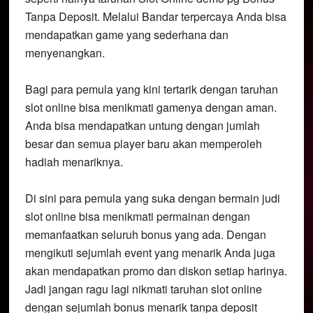
Tanpa Deposit. Melalui Bandar terpercaya Anda bisa
mendapatkan game yang sederhana dan
menyenangkan.
Bagi para pemula yang kini tertarik dengan taruhan
slot online bisa menikmati gamenya dengan aman.
Anda bisa mendapatkan untung dengan jumlah
besar dan semua player baru akan memperoleh
hadiah menariknya.
Di sini para pemula yang suka dengan bermain judi
slot online bisa menikmati permainan dengan
memanfaatkan seluruh bonus yang ada.
Dengan
mengikuti sejumlah event yang menarik Anda juga
akan mendapatkan promo dan diskon setiap harinya.
Jadi jangan ragu lagi nikmati taruhan slot online
dengan sejumlah bonus menarik tanpa deposit