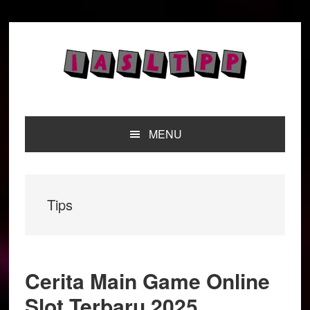
Skip
Skip
Skip
to
to
to
primary
main
primary
navigation
content
sidebar
MENU
Tips
Cerita Main Game Online
Slot Terbaru 2025