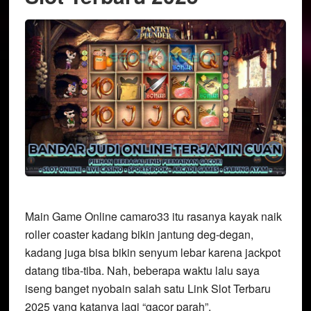
Main Game Online camaro33 itu rasanya kayak naik
roller coaster kadang bikin jantung deg-degan,
kadang juga bisa bikin senyum lebar karena jackpot
datang tiba-tiba. Nah, beberapa waktu lalu saya
iseng banget nyobain salah satu Link Slot Terbaru
2025 yang katanya lagi “gacor parah”.