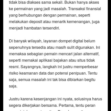
tidak bisa diakses sama sekali.
Bukan hanya akses
ke permainan yang jadi masalah. Transaksi finansial
yang berhubungan dengan permainan, seperti
melakukan deposit atau menarik kemenangan, juga
menjadi hambatan tersendiri.
Di banyak wilayah, layanan dompet digital belum
sepenuhnya tersedia atau masih sulit digunakan. Ini
memaksa sebagian pemain mencari jalan alternatif,
seperti memakai aplikasi bajakan atau situs tidak
resmi. Sayangnya, langkah ini justru memperbesar
risiko keamanan data dan potensi penipuan.
Tentu
saja, semua masalah ini tak bisa dibiarkan begitu
saja.
Justru karena kesenjangan ini nyata, solusinya harus
segera dikerjakan bersama. Pertama, tentu peran