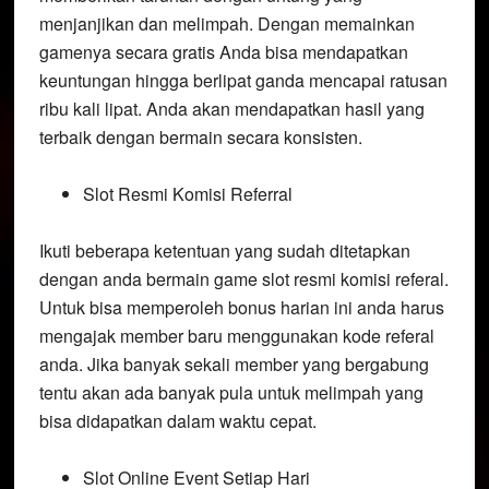
menjanjikan dan melimpah. Dengan memainkan
gamenya secara gratis Anda bisa mendapatkan
keuntungan hingga berlipat ganda mencapai ratusan
ribu kali lipat. Anda akan mendapatkan hasil yang
terbaik dengan bermain secara konsisten.
Slot Resmi Komisi Referral
Ikuti beberapa ketentuan yang sudah ditetapkan
dengan anda bermain game slot resmi komisi referal.
Untuk bisa memperoleh bonus harian ini anda harus
mengajak member baru menggunakan kode referal
anda. Jika banyak sekali member yang bergabung
tentu akan ada banyak pula untuk melimpah yang
bisa didapatkan dalam waktu cepat.
Slot Online Event Setiap Hari