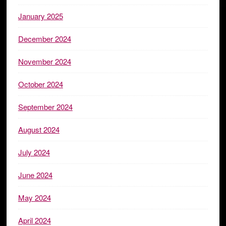
January 2025
December 2024
November 2024
October 2024
September 2024
August 2024
July 2024
June 2024
May 2024
April 2024