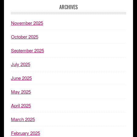
ARCHIVES
November 2025
October 2025
September 2025
July 2025
June 2025
May 2025
April 2025
March 2025
February 2025