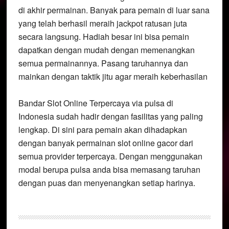
di akhir permainan. Banyak para pemain di luar sana
yang telah berhasil meraih jackpot ratusan juta
secara langsung.
Hadiah besar ini bisa pemain
dapatkan dengan mudah dengan memenangkan
semua permainannya. Pasang taruhannya dan
mainkan dengan taktik jitu agar meraih keberhasilan
Bandar Slot Online Terpercaya via pulsa di
Indonesia sudah hadir dengan fasilitas yang paling
lengkap. Di sini para pemain akan dihadapkan
dengan banyak permainan slot online gacor dari
semua provider terpercaya. Dengan menggunakan
modal berupa pulsa anda bisa memasang taruhan
dengan puas dan menyenangkan setiap harinya.