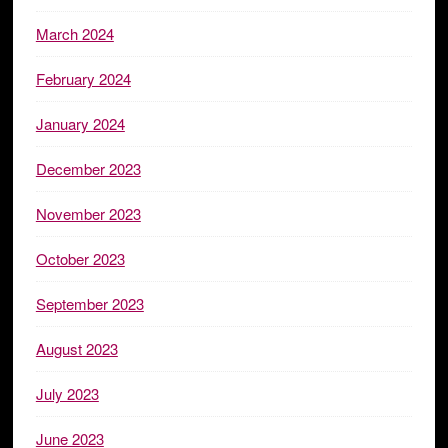
March 2024
February 2024
January 2024
December 2023
November 2023
October 2023
September 2023
August 2023
July 2023
June 2023