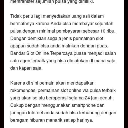
mentransfer sejumlah pulsa yang dimiliki.
Tidak perlu lagi menyediakan uang asli dalam
bermainnya karena Anda bisa membayar sejumlah
pulsa dengan minimal pembayaran sebesar 10 ribu.
Dengan demikian segala jenis permainan slot
apapun sudah bisa anda mainkan dengan puas.
Bandar Slot Online Terpercaya puasa menjadi salah
satu agen terbaik yang bisa dimainkan di mana saja
dan kapan saja.
Karena di sini pemain akan mendapatkan
rekomendasi permainan slot online via pulsa terbaik
yang akan selalu beroperasi selama 24 jam penuh.
Cukup dengan menggunakan smartphone dan
jaringan internet anda sudah bisa terhubung dengan
beragam hiburan menarik setiap harinya.