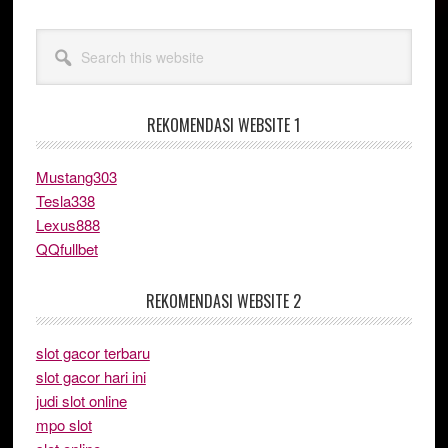
Primary
Search
Sidebar
this
website
REKOMENDASI WEBSITE 1
Mustang303
Tesla338
Lexus888
QQfullbet
REKOMENDASI WEBSITE 2
slot gacor terbaru
slot gacor hari ini
judi slot online
mpo slot