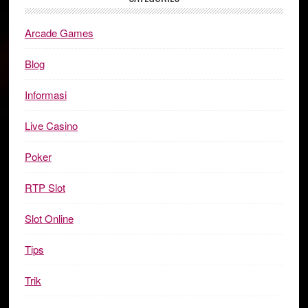
Arcade Games
Blog
Informasi
Live Casino
Poker
RTP Slot
Slot Online
Tips
Trik