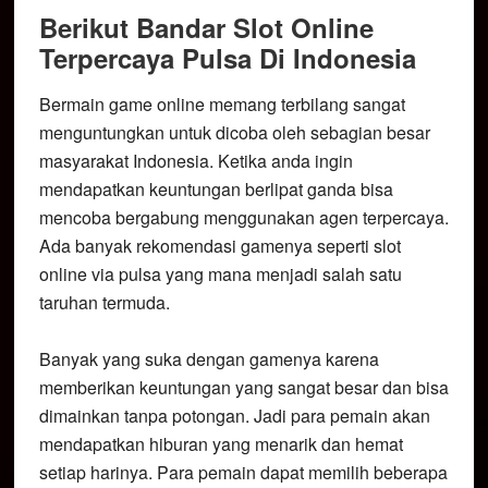
Berikut Bandar Slot Online
Terpercaya Pulsa Di Indonesia
Bermain game online memang terbilang sangat
menguntungkan untuk dicoba oleh sebagian besar
masyarakat Indonesia. Ketika anda ingin
mendapatkan keuntungan berlipat ganda bisa
mencoba bergabung menggunakan agen terpercaya.
Ada banyak rekomendasi gamenya seperti slot
online via pulsa yang mana menjadi salah satu
taruhan termuda.
Banyak yang suka dengan gamenya karena
memberikan keuntungan yang sangat besar dan bisa
dimainkan tanpa potongan.
Jadi para pemain akan
mendapatkan hiburan yang menarik dan hemat
setiap harinya. Para pemain dapat memilih beberapa