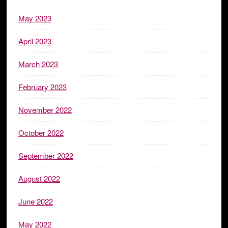
May 2023
April 2023
March 2023
February 2023
November 2022
October 2022
September 2022
August 2022
June 2022
May 2022