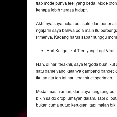
tiap mode punya feel yang beda.
Mode otoma
kenapa lebih “terasa hidup”.
Akhirnya saya nekat beli spin, dan bener aj
ngajarin saya bahwa pola main itu berpenga
ritmenya. Kadang harus sabar nunggu mome
Hari Ketiga: Ikut Tren yang Lagi Viral
Nah, di hari terakhir, saya tergoda buat iku
satu game yang katanya gampang banget ka
ikutan aja toh ini hari terakhir eksperimen.
Modal masih aman, dan saya langsung beli sp
bikin saldo drop lumayan dalam. Tapi di pu
bukan cuma nutup kerugian, tapi malah biki