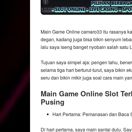
Main Game Online camaro33 itu rasanya kaya
degan, kadang juga bisa bikin senyum lebar
lalu saya iseng banget nyobain salah satu L
Tujuan saya simpel aja: pengen tahu, bene
selama tiga hari berturut-turut, saya bikin 
seru dan bikin mikir juga soal cara main yan
Main Game Online Slot Ter
Pusing
Hari Pertama: Pemanasan dan Baca S
Di hari pertama, saya main santai dulu. S