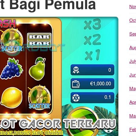
t Bagi Pemula
No
Oc
Se
Au
Jul
Ju
Ma
Apr
Ma
Feb