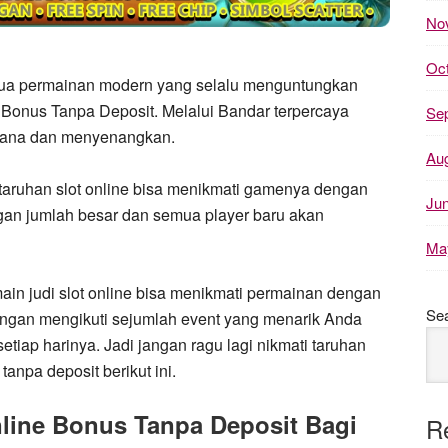
No
Oc
mua permainan modern yang selalu menguntungkan
g Bonus Tanpa Deposit. Melalui Bandar terpercaya
Se
hana dan menyenangkan.
Au
 taruhan slot online bisa menikmati gamenya dengan
Ju
an jumlah besar dan semua player baru akan
Ma
ain judi slot online bisa menikmati permainan dengan
Se
ngan mengikuti sejumlah event yang menarik Anda
iap harinya. Jadi jangan ragu lagi nikmati taruhan
anpa deposit berikut ini.
line Bonus Tanpa Deposit Bagi
R