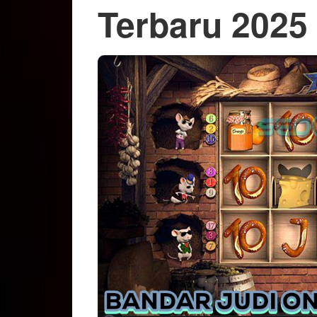
Terbaru 2025