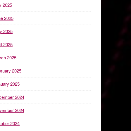
y 2025
ne 2025
y 2025
il 2025
rch 2025
ruary 2025
nuary 2025
cember 2024
vember 2024
tober 2024