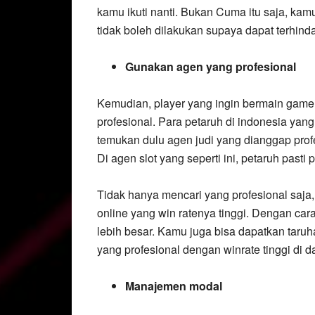
kamu ikuti nanti. Bukan Cuma itu saja, ka
tidak boleh dilakukan supaya dapat terhinda
Gunakan agen yang profesional
Kemudian, player yang ingin bermain game
profesional. Para petaruh di indonesia yang
temukan dulu agen judi yang dianggap pro
Di agen slot yang seperti ini, petaruh past
Tidak hanya mencari yang profesional saja,
online yang win ratenya tinggi. Dengan c
lebih besar. Kamu juga bisa dapatkan tar
yang profesional dengan winrate tinggi di 
Manajemen modal