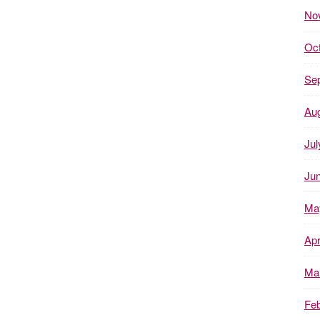
No
Oc
Se
Au
Jul
Ju
Ma
Apr
Ma
Feb