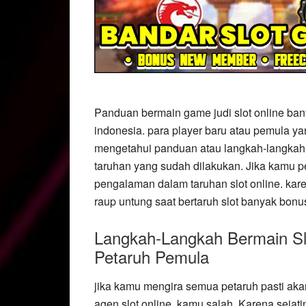
Panduan bermain game judi slot online ba
indonesia. para player baru atau pemula yan
mengetahui panduan atau langkah-langkah 
taruhan yang sudah dilakukan.
Jika kamu p
pengalaman dalam taruhan slot online. kar
raup untung saat bertaruh slot banyak bonu
Langkah-Langkah Bermain Sl
Petaruh Pemula
jika kamu mengira semua petaruh pasti a
agen slot online, kamu salah. Karena sejati