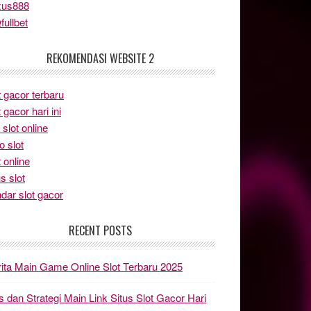
xus888
ullbet
REKOMENDASI WEBSITE 2
t gacor terbaru
t gacor hari ini
i slot online
 slot
t online
us slot
dar slot gacor
RECENT POSTS
ita Main Game Online Slot Terbaru 2025
s dan Strategi Main Link Situs Slot Gacor Hari