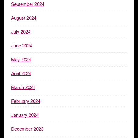
September 2024
August 2024
July 2024
June 2024
May 2024
April 2024
March 2024
February 2024
January 2024
December 2023