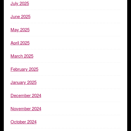
July 2025
June 2025
May 2025
April 2025
March 2025
February 2025
January 2025
December 2024
November 2024
October 2024