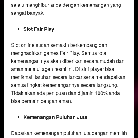
selalu menghibur anda dengan kemenangan yang
sangat banyak.
Slot Fair Play
Slot online sudah semakin berkembang dan
menghadirkan games Fair Play. Semua total
kemenangan nya akan diberikan secara mudah dan
aman melalui agen resmi ini. Di sini player bisa
menikmati taruhan secara lancar serta mendapatkan
semua tingkat kemenangannya secara langsung.
Tidak akan ada penipuan dan dijamin 100% anda
bisa bermain dengan aman.
Kemenangan Puluhan Juta
Dapatkan kemenangan puluhan juta dengan memilih