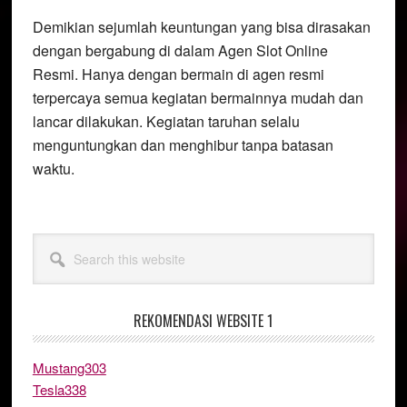
Demikian sejumlah keuntungan yang bisa dirasakan
dengan bergabung di dalam Agen Slot Online
Resmi. Hanya dengan bermain di agen resmi
terpercaya semua kegiatan bermainnya mudah dan
lancar dilakukan. Kegiatan taruhan selalu
menguntungkan dan menghibur tanpa batasan
waktu.
Primary
Search
Sidebar
this
website
REKOMENDASI WEBSITE 1
Mustang303
Tesla338