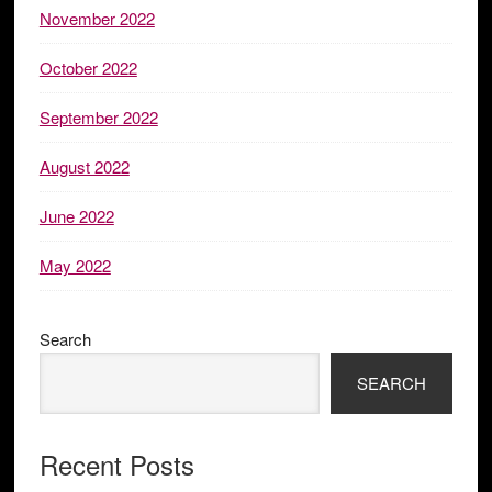
November 2022
October 2022
September 2022
August 2022
June 2022
May 2022
Search
SEARCH
Recent Posts