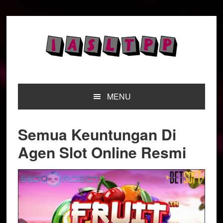
Skip
Skip
Skip
to
to
to
primary
main
primary
navigation
content
sidebar
MENU
Semua Keuntungan Di
Agen Slot Online Resmi