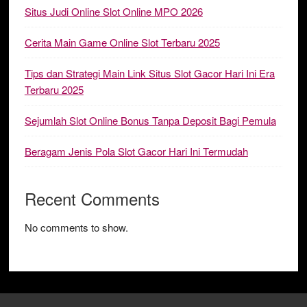
Situs Judi Online Slot Online MPO 2026
Cerita Main Game Online Slot Terbaru 2025
Tips dan Strategi Main Link Situs Slot Gacor Hari Ini Era
Terbaru 2025
Sejumlah Slot Online Bonus Tanpa Deposit Bagi Pemula
Beragam Jenis Pola Slot Gacor Hari Ini Termudah
Recent Comments
No comments to show.