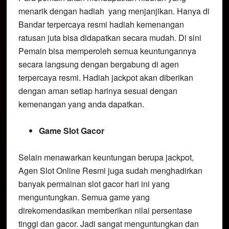
menarik dengan hadiah yang menjanjikan. Hanya di
Bandar terpercaya resmi hadiah kemenangan
ratusan juta bisa didapatkan secara mudah.
Di sini
Pemain bisa memperoleh semua keuntungannya
secara langsung dengan bergabung di agen
terpercaya resmi. Hadiah jackpot akan diberikan
dengan aman setiap harinya sesuai dengan
kemenangan yang anda dapatkan.
Game Slot Gacor
Selain menawarkan keuntungan berupa jackpot,
Agen Slot Online Resmi juga sudah menghadirkan
banyak permainan slot gacor hari ini yang
menguntungkan. Semua game yang
direkomendasikan memberikan nilai persentase
tinggi dan gacor. Jadi sangat menguntungkan dan