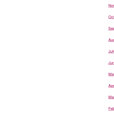
No
Oc
Se
Au
Jul
Ju
Ma
Apr
Ma
Feb