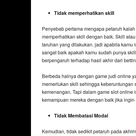
Tidak memperhatikan skill
Penyebab pertama mengapa petaruh kalah s
memperhatikan skill dengan baik. Skill at
taruhan yang dilakukan. jadi apabila kamu 
sangat baik apakah kamu sudah punya skil
berpengaruh terhadap hasil akhir dari bett
Berbeda halnya dengan game judi online yan
memerlukan skill sehingga keberuntungan
kemenangan.
Tapi dalam game slot online 
kemampuan mereka dengan baik jika ingin
Tidak Membatasi Modal
Kemudian, tidak sedikit petaruh pada akhi