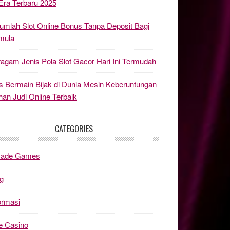
 Era Terbaru 2025
umlah Slot Online Bonus Tanpa Deposit Bagi
mula
agam Jenis Pola Slot Gacor Hari Ini Termudah
s Bermain Bijak di Dunia Mesin Keberuntungan
ihan Judi Online Terbaik
CATEGORIES
cade Games
g
ormasi
e Casino