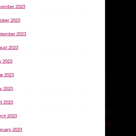
vember 2023
tober 2023
ptember 2023
gust 2023
y 2023
ne 2023
y 2023
il 2023
rch 2023
ruary 2023