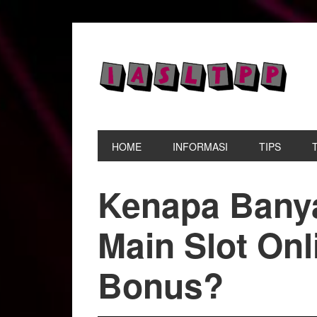
Skip
Skip
Skip
to
to
to
primary
main
primary
navigation
content
sidebar
HOME
INFORMASI
TIPS
Kenapa Banya
Main Slot On
Bonus?