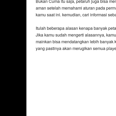
Bukan Cuma itu saja, petaruh juga bisa men
aman setelah memahami aturan pada permai
kamu saat ini. kemudian, cari informasi s
Itulah beberapa alasan kenapa banyak peta
Jika kamu sudah mengerti alasannya, kamu 
mainkan bisa mendatangkan lebih banyak k
yang pastinya akan merugikan semua playe