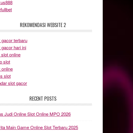
xus888
ullbet
REKOMENDASI WEBSITE 2
t gacor terbaru
t gacor hari ini
i slot online
 slot
t online
us slot
dar slot gacor
RECENT POSTS
us Judi Online Slot Online MPO 2026
ita Main Game Online Slot Terbaru 2025