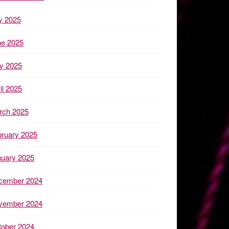
y 2025
ne 2025
y 2025
il 2025
rch 2025
ruary 2025
nuary 2025
cember 2024
vember 2024
tober 2024