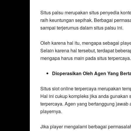
Situs palsu merupakan situs penyedia kont
raih keuntungan sepihak. Berbagai permas
sampai terjerumus dalam situs palsu ini.
Oleh karena hal itu, mengapa sebagai playe
Selain karena hal tersebut, terdapat beber
mengapa harus main pada situs terpercaya.
Dioperasikan Oleh Agen Yang Ber
Situs slot online terpercaya merupakan te
Hal ini cukup kompleks jika anda gunakan 
terpercaya.
Agen yang bertanggung jawab
playernya.
Jika player mengalami berbagai permasal