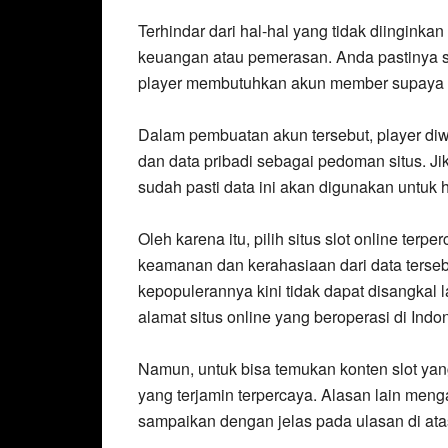
Terhindar dari hal-hal yang tidak diinginka
keuangan atau pemerasan. Anda pastinya su
player membutuhkan akun member supaya b
Dalam pembuatan akun tersebut, player di
dan data pribadi sebagai pedoman situs. Ji
sudah pasti data ini akan digunakan untuk h
Oleh karena itu, pilih situs slot online ter
keamanan dan kerahasiaan dari data terse
kepopulerannya kini tidak dapat disangkal l
alamat situs online yang beroperasi di Indo
Namun, untuk bisa temukan konten slot yang 
yang terjamin terpercaya. Alasan lain meng
sampaikan dengan jelas pada ulasan di ata