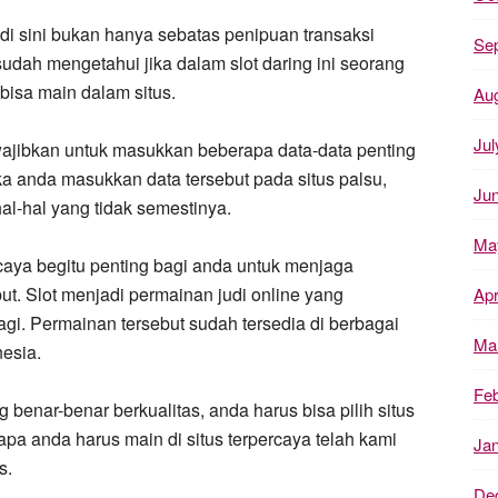
n di sini bukan hanya sebatas penipuan transaksi
Se
dah mengetahui jika dalam slot daring ini seorang
isa main dalam situs.
Au
Jul
wajibkan untuk masukkan beberapa data-data penting
ka anda masukkan data tersebut pada situs palsu,
Ju
al-hal yang tidak semestinya.
Ma
percaya begitu penting bagi anda untuk menjaga
but.
Slot menjadi permainan judi online yang
Apr
agi. Permainan tersebut sudah tersedia di berbagai
Ma
nesia.
Feb
benar-benar berkualitas, anda harus bisa pilih situs
apa anda harus main di situs terpercaya telah kami
Ja
s.
De