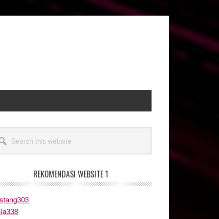
rimary
arch
idebar
site
REKOMENDASI WEBSITE 1
stang303
sla338