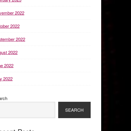
vember 2022
tober 2022
ptember 2022
gust 2022
ne 2022
y 2022
arch
SEARCH