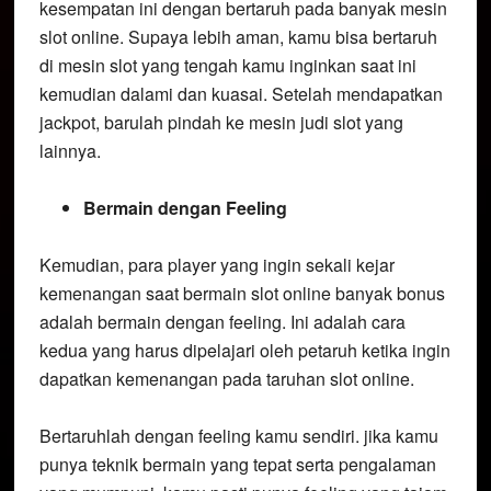
kesempatan ini dengan bertaruh pada banyak mesin
slot online.
Supaya lebih aman, kamu bisa bertaruh
di mesin slot yang tengah kamu inginkan saat ini
kemudian dalami dan kuasai. Setelah mendapatkan
jackpot, barulah pindah ke mesin judi slot yang
lainnya.
Bermain dengan Feeling
Kemudian, para player yang ingin sekali kejar
kemenangan saat bermain slot online banyak bonus
adalah bermain dengan feeling. Ini adalah cara
kedua yang harus dipelajari oleh petaruh ketika ingin
dapatkan kemenangan pada taruhan slot online.
Bertaruhlah dengan feeling kamu sendiri. jika kamu
punya teknik bermain yang tepat serta pengalaman