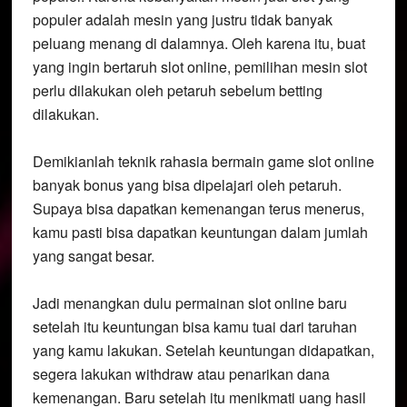
populer adalah mesin yang justru tidak banyak
peluang menang di dalamnya.
Oleh karena itu, buat
yang ingin bertaruh slot online, pemilihan mesin slot
perlu dilakukan oleh petaruh sebelum betting
dilakukan.
Demikianlah teknik rahasia bermain game slot online
banyak bonus yang bisa dipelajari oleh petaruh.
Supaya bisa dapatkan kemenangan terus menerus,
kamu pasti bisa dapatkan keuntungan dalam jumlah
yang sangat besar.
Jadi menangkan dulu permainan slot online baru
setelah itu keuntungan bisa kamu tuai dari taruhan
yang kamu lakukan. Setelah keuntungan didapatkan,
segera lakukan withdraw atau penarikan dana
kemenangan. Baru setelah itu menikmati uang hasil