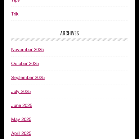
Trik
ARCHIVES
November 2025
October 2025
September 2025
July 2025
June 2025
May 2025
April 2025