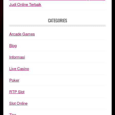
Judi Online Terbaik
CATEGORIES
Arcade Games
Blog
Informasi
Live Casino
Poker
RTP Slot
Slot Online
Tips