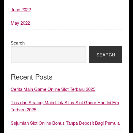
June 2022
May 2022
Search
SEARCH
Recent Posts
Cerita Main Game Online Slot Terbaru 2025
Tips dan Strategi Main Link Situs Slot Gacor Hari Ini Era
Terbaru 2025
Sejumlah Slot Online Bonus Tanpa Deposit Bagi Pemula