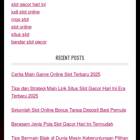
slot gacor hari ini
judi slot online
mpo slot
slot online
situs slot
bandar slot gacor
RECENT POSTS
Cerita Main Game Online Slot Terbaru 2025
Tips dan Strategi Main Link Situs Slot Gacor Hari Ini Era
Terbaru 2025
Sejumlah Slot Online Bonus Tanpa Deposit Bagi Pemula
Beragam Jenis Pola Slot Gacor Hari Ini Termudah
Tips Bermain Bijak di Dunia Mesin Keberuntungan Pilihan