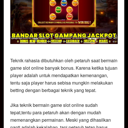
Teknik rahasia dibutuhkan oleh petaruh saat bermain
game slot online banyak bonus. Karena ketika tujuan
player adalah untuk mendapatkan kemenangan,
tentu saja player harus sebisa mungkin melakukan
betting dengan berbagai teknik yang tepat.
Jika teknik bermain game slot online sudah
tepat,tentu para petaruh akan dengan mudah
memenangkan permainan. Meski yang dihasilkan
nanti adalah kekalahan, tapi petaruh tetap harus